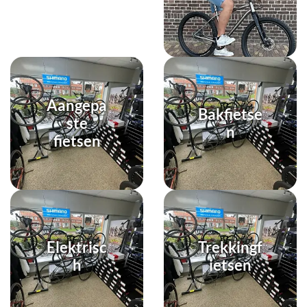
Aangepa
Bakfietse
ste
n
fietsen
Elektrisc
Trekkingf
h
ietsen