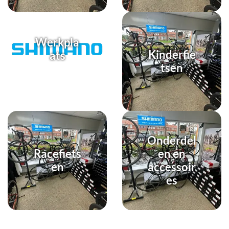
Werkpla
Kinderfie
ats
tsen
Onderdel
Racefiets
en en
en
accessoir
es