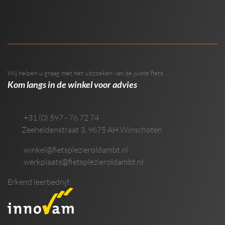
Wij helpen u graag met het uitzoeken van de juiste fiets.
Kom langs in de winkel voor advies
+31 (0) 597 - 76 72 74
Zeeheldenstraat 3
,
9675 AH
Winschoten
winkel@fietsplezieroldambt.nl
werkplaats@fietsplezieroldambt.nl
Erkend leerbedrijf: