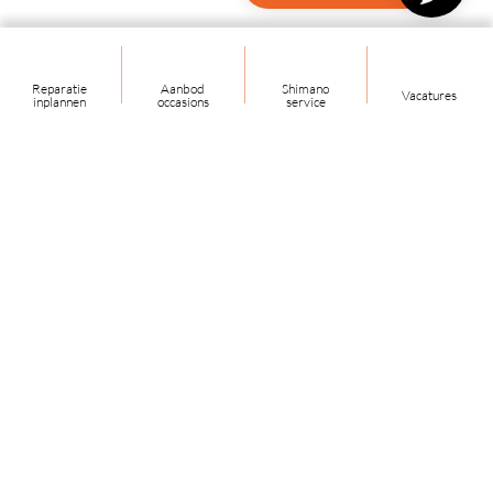
Reparatie
Aanbod
Shimano
Vacatures
inplannen
occasions
service
Bekijk onze reviews
Volg ons!