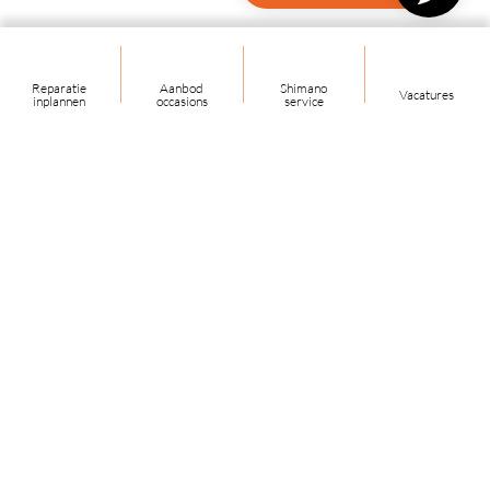
Reparatie
Aanbod
Shimano
Vacatures
inplannen
occasions
service
Bekijk onze reviews
Volg ons!